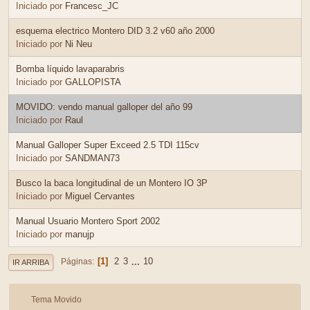
Iniciado por
Francesc_JC
esquema electrico Montero DID 3.2 v60 año 2000
Iniciado por
Ni Neu
Bomba líquido lavaparabris
Iniciado por
GALLOPISTA
MOVIDO: vendo manual galloper del año 99
Iniciado por
Raul
Manual Galloper Super Exceed 2.5 TDI 115cv
Iniciado por
SANDMAN73
Busco la baca longitudinal de un Montero IO 3P
Iniciado por
Miguel Cervantes
Manual Usuario Montero Sport 2002
Iniciado por
manujp
1
2
3
...
10
Páginas
IR ARRIBA
Tema Movido