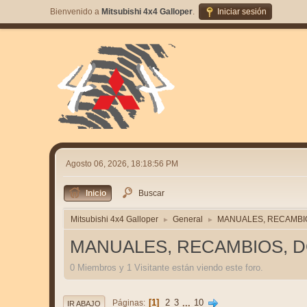
Bienvenido a
Mitsubishi 4x4 Galloper
.
Iniciar sesión
Agosto 06, 2026, 18:18:56 PM
Inicio
Buscar
Mitsubishi 4x4 Galloper
General
MANUALES, RECAMBIO
►
►
MANUALES, RECAMBIOS, D
0 Miembros y 1 Visitante están viendo este foro.
1
2
3
...
10
Páginas
IR ABAJO