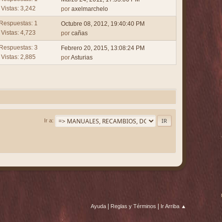
Vistas: 3,242
por
axelmarchelo
Respuestas: 1
Octubre 08, 2012, 19:40:40 PM
Vistas: 4,723
por
cañas
Respuestas: 3
Febrero 20, 2015, 13:08:24 PM
Vistas: 2,885
por
Asturias
Ir a
|
|
Ayuda
Reglas y Términos
Ir Arriba ▲