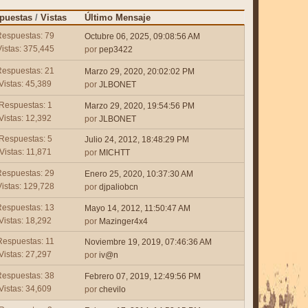
puestas
/
Vistas
Último Mensaje
Respuestas: 79
Octubre 06, 2025, 09:08:56 AM
Vistas: 375,445
por
pep3422
Respuestas: 21
Marzo 29, 2020, 20:02:02 PM
Vistas: 45,389
por
JLBONET
Respuestas: 1
Marzo 29, 2020, 19:54:56 PM
Vistas: 12,392
por
JLBONET
Respuestas: 5
Julio 24, 2012, 18:48:29 PM
Vistas: 11,871
por
MICHTT
Respuestas: 29
Enero 25, 2020, 10:37:30 AM
Vistas: 129,728
por
djpaliobcn
Respuestas: 13
Mayo 14, 2012, 11:50:47 AM
Vistas: 18,292
por
Mazinger4x4
Respuestas: 11
Noviembre 19, 2019, 07:46:36 AM
Vistas: 27,297
por
iv@n
Respuestas: 38
Febrero 07, 2019, 12:49:56 PM
Vistas: 34,609
por
chevilo