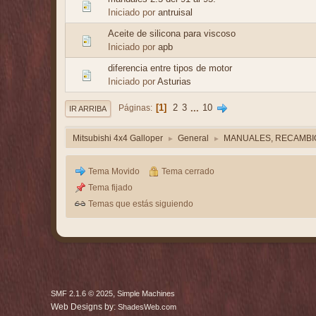
Iniciado por
antruisal
Aceite de silicona para viscoso
Iniciado por
apb
diferencia entre tipos de motor
Iniciado por
Asturias
1
2
3
...
10
Páginas
IR ARRIBA
Mitsubishi 4x4 Galloper
General
MANUALES, RECAMBIO
►
►
Tema Movido
Tema cerrado
Tema fijado
Temas que estás siguiendo
,
SMF 2.1.6 © 2025
Simple Machines
Web Designs by:
ShadesWeb.com