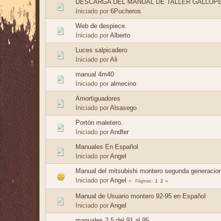
DESCARGA DEL MANUAL DE TALLER GALLOP
Iniciado por
6Pucheros
Web de despiece.
Iniciado por
Alberto
Luces salpicadero
Iniciado por
Ali
manual 4m40
Iniciado por
almecino
Amortiguadores
Iniciado por
Alsasego
Portón maletero.
Iniciado por
Andfer
Manuales En Español
Iniciado por
Angel
Manual del mitsubishi montero segunda generaci
Iniciado por
Angel
1
2
Páginas
Manual de Usuario montero 92-95 en Español
Iniciado por
Angel
manuales 2.5 del 91 al 95.