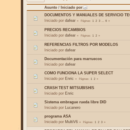
Asunto
/
Iniciado por
DOCUMENTOS Y MANUALES DE SERVICIO T
Iniciado por
dafear
1
2
3
...
6
Páginas
PRECIOS RECAMBIOS
Iniciado por
dafear
1
2
Páginas
REFERENCIAS FILTROS POR MODELOS
Iniciado por
dafear
Documentación para marruecos
Iniciado por
dafear
COMO FUNCIONA LA SUPER SELECT
Iniciado por
Enric
1
2
Páginas
CRASH TEST MITSUBISHIS
Iniciado por
Enric
Sistema embrague rueda libre DID
Iniciado por
Lucanero
programa ASA
Iniciado por
MultiV6
1
2
3
Páginas