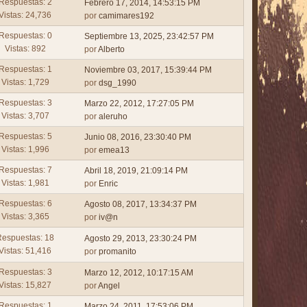
Respuestas: 2
Febrero 17, 2014, 14:53:15 PM
Vistas: 24,736
por
camimares192
Respuestas: 0
Septiembre 13, 2025, 23:42:57 PM
Vistas: 892
por
Alberto
Respuestas: 1
Noviembre 03, 2017, 15:39:44 PM
Vistas: 1,729
por
dsg_1990
Respuestas: 3
Marzo 22, 2012, 17:27:05 PM
Vistas: 3,707
por
aleruho
Respuestas: 5
Junio 08, 2016, 23:30:40 PM
Vistas: 1,996
por
emea13
Respuestas: 7
Abril 18, 2019, 21:09:14 PM
Vistas: 1,981
por
Enric
Respuestas: 6
Agosto 08, 2017, 13:34:37 PM
Vistas: 3,365
por
iv@n
Respuestas: 18
Agosto 29, 2013, 23:30:24 PM
Vistas: 51,416
por
promanito
Respuestas: 3
Marzo 12, 2012, 10:17:15 AM
Vistas: 15,827
por
Angel
Respuestas: 1
Marzo 24, 2011, 17:53:06 PM