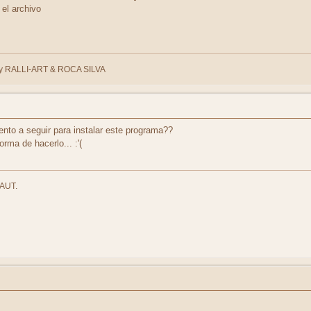
 el archivo
 RALLI-ART & ROCA SILVA
ento a seguir para instalar este programa??
rma de hacerlo... :'(
 AUT.