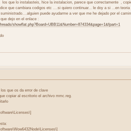
los que lo instalasteis, hice la instalacion, parece que correctamente , copie
 dice que cambiara codigos etc ....si quiero continuar... le doy a si ...en teoria
 suministrado....alguien puede ayudarme a ver que me he dejado por el cami
que dejo en el enlace :
ubbthreads/showflat.php?Board=UBB11&Number=874334&page=1&fpart=1
ado
los que os da error de clave
que copiar al escritorio el archivo mmc.reg.
tarlo
tware\Licenses\]
esta:
tware\Wow6432Node\Licenses\]