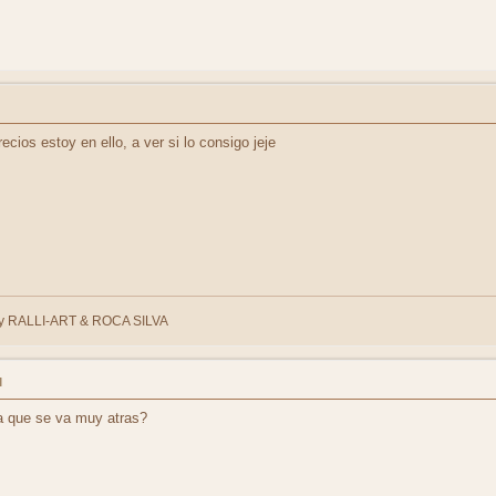
cios estoy en ello, a ver si lo consigo jeje
 RALLI-ART & ROCA SILVA
M
a que se va muy atras?