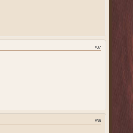
#37
#38