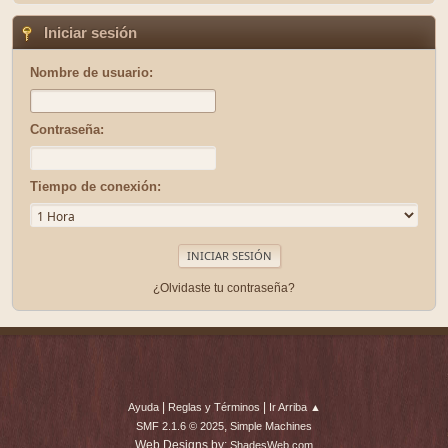
Iniciar sesión
Nombre de usuario:
Contraseña:
Tiempo de conexión:
¿Olvidaste tu contraseña?
|
|
Ayuda
Reglas y Términos
Ir Arriba ▲
,
SMF 2.1.6 © 2025
Simple Machines
Web Designs by:
ShadesWeb.com