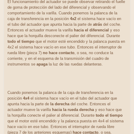
El funcionamiento del actuador se puede observar retirando el fuelle
de goma de protección del lado del diferencial y observando el
comportamiento de la varilla. Cuando ponemos la palanca de la
caja de transferencia en la posición
4x2
el sistema hace vacío en
el tubo del actuador que apunta hacia la parte de
atrás
del coche.
Entonces el actuador mueve la varilla
hacia el diferencial
y eso
hace que la horquilla desconecte el palier del diferencial. Durante
todo el tiempo
que el motor esté encendido y la palanca puesta en
4x2 el sistema hace vacío en ese tubo. Entonces el interruptor de
rueda libre (pieza 7)
no hace contacto
, o sea, no conduce la
corriente, y en el esquema de la transmisión del cuadro de
instrumentos se
apaga
la luz de las ruedas delanteras.
Cuando ponemos la palanca de la caja de transferencia en la
posición
4x4
el sistema hace vacío en el tubo del actuador que
apunta hacia la parte de
la derecha
del coche. Entonces el
actuador mueve la varilla
hacia la rueda derecha
y eso hace que
la horquilla conecte el palier al diferencial. Durante
todo el tiempo
que el motor esté encendido y la palanca puesta en 4x4 el sistema
hace vacío en ese tubo. Entonces el interruptor de rueda libre
(pieza 7 de los anteriores esquemas)
hace contacto
, o sea,