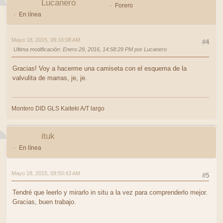
Lucanero
Forero
En línea
Mayo 18, 2015, 09:16:08 AM
#4
Ultima modificación
: Enero 29, 2016, 14:58:29 PM por Lucanero
Gracias! Voy a hacerme una camiseta con el esquema de la
valvulita de marras, je, je.
Montero DID GLS Kaiteki A/T largo
ituk
En línea
Mayo 18, 2015, 09:50:43 AM
#5
Tendré que leerlo y mirarlo in situ a la vez para comprenderlo mejor.
Gracias, buen trabajo.