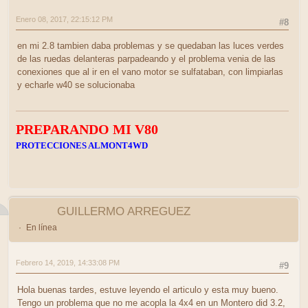
Enero 08, 2017, 22:15:12 PM
#8
en mi 2.8 tambien daba problemas y se quedaban las luces verdes
de las ruedas delanteras parpadeando y el problema venia de las
conexiones que al ir en el vano motor se sulfataban, con limpiarlas
y echarle w40 se solucionaba
PREPARANDO MI V80
PROTECCIONES ALMONT4WD
GUILLERMO ARREGUEZ
En línea
Febrero 14, 2019, 14:33:08 PM
#9
Hola buenas tardes, estuve leyendo el articulo y esta muy bueno.
Tengo un problema que no me acopla la 4x4 en un Montero did 3.2,