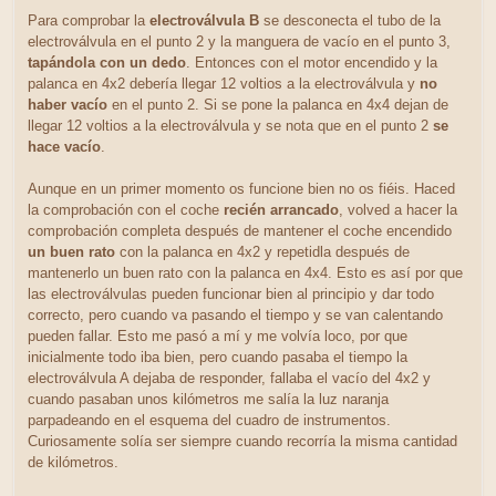
Para comprobar la
electroválvula B
se desconecta el tubo de la
electroválvula en el punto 2 y la manguera de vacío en el punto 3,
tapándola con un dedo
. Entonces con el motor encendido y la
palanca en 4x2 debería llegar 12 voltios a la electroválvula y
no
haber vacío
en el punto 2. Si se pone la palanca en 4x4 dejan de
llegar 12 voltios a la electroválvula y se nota que en el punto 2
se
hace vacío
.
Aunque en un primer momento os funcione bien no os fiéis. Haced
la comprobación con el coche
recién arrancado
, volved a hacer la
comprobación completa después de mantener el coche encendido
un buen rato
con la palanca en 4x2 y repetidla después de
mantenerlo un buen rato con la palanca en 4x4. Esto es así por que
las electroválvulas pueden funcionar bien al principio y dar todo
correcto, pero cuando va pasando el tiempo y se van calentando
pueden fallar. Esto me pasó a mí y me volvía loco, por que
inicialmente todo iba bien, pero cuando pasaba el tiempo la
electroválvula A dejaba de responder, fallaba el vacío del 4x2 y
cuando pasaban unos kilómetros me salía la luz naranja
parpadeando en el esquema del cuadro de instrumentos.
Curiosamente solía ser siempre cuando recorría la misma cantidad
de kilómetros.