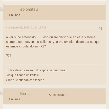
solomitsu
En línea
Noviembre 06, 2016, 21:14:13 PM
#6
a ver si he entendido.... eso quiere decir que en este sistema
siempre se mueven los palieres y la transmision delantera aunque
estemos circulando en 4x2?
???
En la vida existen sólo dos tipos de personas....
Los que tienen un kaiteki.
Y los que sueñan con tenerlo.
Enric
Administrator
En línea