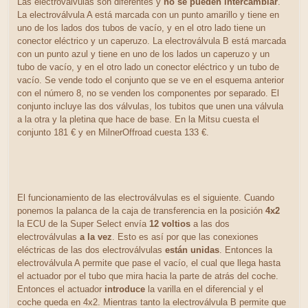
Las electroválvulas son diferentes y
no se pueden intercambiar
.
La electroválvula A está marcada con un punto amarillo y tiene en
uno de los lados dos tubos de vacío, y en el otro lado tiene un
conector eléctrico y un caperuzo. La electroválvula B está marcada
con un punto azul y tiene en uno de los lados un caperuzo y un
tubo de vacío, y en el otro lado un conector eléctrico y un tubo de
vacío. Se vende todo el conjunto que se ve en el esquema anterior
con el número 8, no se venden los componentes por separado. El
conjunto incluye las dos válvulas, los tubitos que unen una válvula
a la otra y la pletina que hace de base. En la Mitsu cuesta el
conjunto 181 € y en MilnerOffroad cuesta 133 €.
El funcionamiento de las electroválvulas es el siguiente. Cuando
ponemos la palanca de la caja de transferencia en la posición
4x2
la ECU de la Super Select envía
12 voltios
a las dos
electroválvulas
a la vez
. Esto es así por que las conexiones
eléctricas de las dos electroválvulas
están unidas
. Entonces la
electroválvula A permite que pase el vacío, el cual que llega hasta
el actuador por el tubo que mira hacia la parte de atrás del coche.
Entonces el actuador
introduce
la varilla en el diferencial y el
coche queda en 4x2. Mientras tanto la electroválvula B permite que