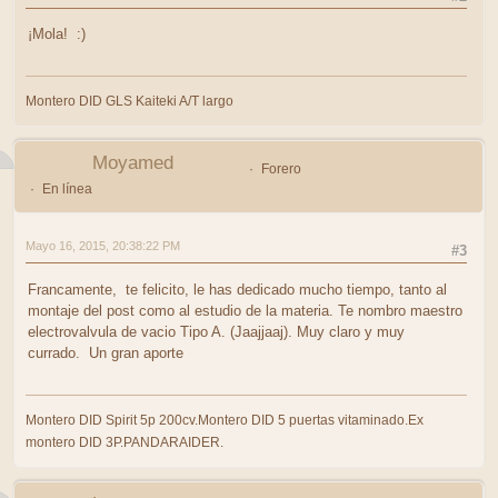
¡Mola! :)
Montero DID GLS Kaiteki A/T largo
Moyamed
Forero
En línea
Mayo 16, 2015, 20:38:22 PM
#3
Francamente, te felicito, le has dedicado mucho tiempo, tanto al
montaje del post como al estudio de la materia. Te nombro maestro
electrovalvula de vacio Tipo A. (Jaajjaaj). Muy claro y muy
currado. Un gran aporte
Montero DID Spirit 5p 200cv.Montero DID 5 puertas vitaminado.Ex
montero DID 3P.PANDARAIDER.