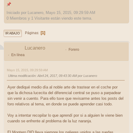
Iniciado por Lucanero, Mayo 15, 2015, 09:29:59 AM
0 Miembros y 1 Visitante están viendo este tema.
1
Páginas
IR ABAJO
Lucanero
Forero
En línea
Mayo 15, 2015, 09:29:59 AM
Ultima modificación
: Abril 24, 2017, 09:43:30 AM por Lucanero
Ayer dediqué medio día al noble arte de trastear en el coche por
que la dichosa lucecita del diferencial central se puso a parpadear
sin venir a cuento. Para ello tuve que revisarme antes los posts del
foro relativos al tema, en donde se puede aprender casi todo.
Voy a intentar recopilar lo que aprendí por si a alguien le viene bien
cuando se enfrente al problema de la luz naranja.
El Montero DID lleva siempre los palieres unidos a las ruedas,