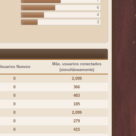
7
6
4
3
Máx. usuarios conectados
Usuarios Nuevos
(simultáneamente)
0
2,099
0
366
0
483
0
185
0
2,099
0
279
0
415