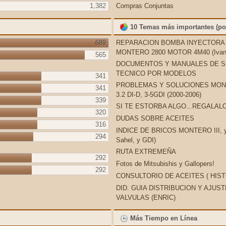
1,382
Compras Conjuntas
10 Temas más importantes (por
689
REPARACION BOMBA INYECTORA
MONTERO 2800 MOTOR 4M40 (Ivan4
565
DOCUMENTOS Y MANUALES DE S
TECNICO POR MODELOS
341
PROBLEMAS Y SOLUCIONES MONT
341
3.2 DI-D, 3-5GDI (2000-2006)
339
SI TE ESTORBA ALGO...REGALAL
320
DUDAS SOBRE ACEITES
316
INDICE DE BRICOS MONTERO III, y 
294
Sahel, y GDI)
RUTA EXTREMEÑA
292
Fotos de Mitsubishis y Gallopers!
292
CONSULTORIO DE ACEITES ( HIS
DID. GUIA DISTRIBUCION Y AJUS
VALVULAS (ENRIC)
Más Tiempo en Línea