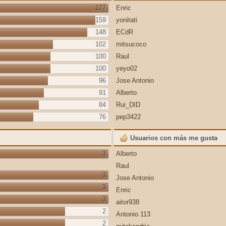
177
Enric
159
yonitati
148
ECdR
102
mitsucoco
100
Raul
100
yeyo02
96
Jose Antonio
91
Alberto
84
Rui_DID
76
pep3422
Usuarios con más me gusta
3
Alberto
Raul
3
Jose Antonio
3
Enric
3
aitor938
2
Antonio 113
2