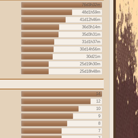
76d3h32m
48d1h59m
41d12h46m
36d3h14m
35d3h31m
31d1h37m
30d14h56m
30d21m
25d19h30m
25d18h48m
14
12
10
9
8
7