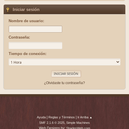
Iniciar sesión
Nombre de usuario:
Contraseña:
Tiempo de conexión:
¿Olvidaste tu contraseña?
|
|
Ayuda
Reglas y Términos
Ir Arriba ▲
,
SMF 2.1.6 © 2025
Simple Machines
Web Designs by:
ShadesWeb.com