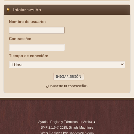
Iniciar sesión
Nombre de usuario:
Contraseña:
Tiempo de conexión:
¿Olvidaste tu contraseña?
|
|
Ayuda
Reglas y Términos
Ir Arriba ▲
,
SMF 2.1.6 © 2025
Simple Machines
Web Designs by:
ShadesWeb.com