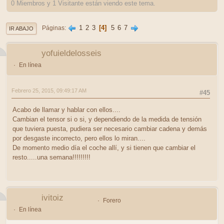
0 Miembros y 1 Visitante están viendo este tema.
1
2
3
4
5
6
7
Páginas
IR ABAJO
yofuieldelosseis
En línea
Febrero 25, 2015, 09:49:17 AM
#45
Acabo de llamar y hablar con ellos....
Cambian el tensor si o si, y dependiendo de la medida de tensión
que tuviera puesta, pudiera ser necesario cambiar cadena y demás
por desgaste incorrecto, pero ellos lo miran....
De momento medio día el coche allí, y si tienen que cambiar el
resto.....una semana!!!!!!!!!
ivitoiz
Forero
En línea