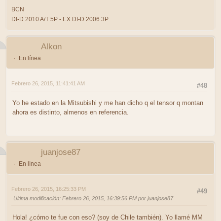
BCN
DI-D 2010 A/T 5P - EX DI-D 2006 3P
Alkon
En línea
Febrero 26, 2015, 11:41:41 AM
#48
Yo he estado en la Mitsubishi y me han dicho q el tensor q montan
ahora es distinto, almenos en referencia.
juanjose87
En línea
Febrero 26, 2015, 16:25:33 PM
#49
Ultima modificación
: Febrero 26, 2015, 16:39:56 PM por juanjose87
Hola! ¿cómo te fue con eso? (soy de Chile también). Yo llamé MM