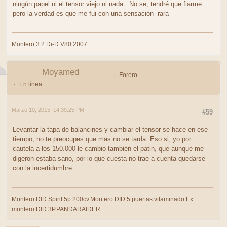
ningún papel ni el tensor viejo ni nada...No se, tendré que fiarme
pero la verdad es que me fui con una sensación rara
Montero 3.2 Di-D V80 2007
Moyamed
Forero
En línea
Marzo 10, 2015, 14:39:25 PM
#59
Levantar la tapa de balancines y cambiar el tensor se hace en ese
tiempo, no te preocupes que mas no se tarda. Eso si, yo por
cautela a los 150.000 le cambio también el patin, que aunque me
digeron estaba sano, por lo que cuesta no trae a cuenta quedarse
con la incertidumbre.
Montero DID Spirit 5p 200cv.Montero DID 5 puertas vitaminado.Ex
montero DID 3P.PANDARAIDER.