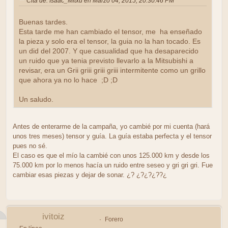
Cita de: Isaac_Mitxu en Marzo 04, 2015, 20:30:46 PM
Buenas tardes.
Esta tarde me han cambiado el tensor, me ha enseñado
la pieza y solo era el tensor, la guia no la han tocado. Es
un did del 2007. Y que casualidad que ha desaparecido
un ruido que ya tenia previsto llevarlo a la Mitsubishi a
revisar, era un Grii griii griii griii intermitente como un grillo
que ahora ya no lo hace ;D ;D
Un saludo.
Antes de enterarme de la campaña, yo cambié por mi cuenta (hará
unos tres meses) tensor y guía. La guía estaba perfecta y el tensor
pues no sé.
El caso es que el mío la cambié con unos 125.000 km y desde los
75.000 km por lo menos hacía un ruido entre seseo y gri gri gri. Fue
cambiar esas piezas y dejar de sonar. ¿? ¿?¿?¿??¿
ivitoiz
Forero