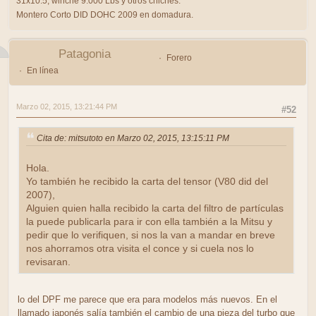
31x10.5, winche 9.000 Lbs y otros chiches.
Montero Corto DID DOHC 2009 en domadura.
Patagonia
Forero
En línea
Marzo 02, 2015, 13:21:44 PM
#52
Cita de: mitsutoto en Marzo 02, 2015, 13:15:11 PM
Hola.
Yo también he recibido la carta del tensor (V80 did del
2007),
Alguien quien halla recibido la carta del filtro de partículas
la puede publicarla para ir con ella también a la Mitsu y
pedir que lo verifiquen, si nos la van a mandar en breve
nos ahorramos otra visita el conce y si cuela nos lo
revisaran.
lo del DPF me parece que era para modelos más nuevos. En el
llamado japonés salía también el cambio de una pieza del turbo que