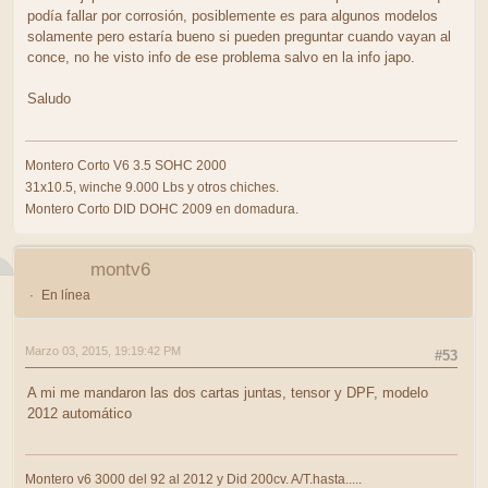
podía fallar por corrosión, posiblemente es para algunos modelos
solamente pero estaría bueno si pueden preguntar cuando vayan al
conce, no he visto info de ese problema salvo en la info japo.
Saludo
Montero Corto V6 3.5 SOHC 2000
31x10.5, winche 9.000 Lbs y otros chiches.
Montero Corto DID DOHC 2009 en domadura.
montv6
En línea
Marzo 03, 2015, 19:19:42 PM
#53
A mi me mandaron las dos cartas juntas, tensor y DPF, modelo
2012 automático
Montero v6 3000 del 92 al 2012 y Did 200cv. A/T.hasta.....