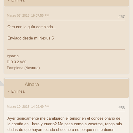
En línea
Marzo 07, 2015, 19:07:55 PM
#57
Otro con la guía cambiada...
Enviado desde mi Nexus 5
Ignacio
DID 3.2 V80
Pamplona (Navarra)
Alnara
En línea
Marzo 10, 2015, 14:02:49 PM
#58
Ayer teóricamente me cambiaron el tensor en el concesionario de
la coruña en...hora y cuarto? Me pasa como a vosotros, tengo mis
dudas de que hayan tocado el coche o no porque ni me dieron