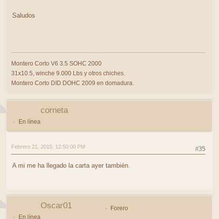
Saludos
Montero Corto V6 3.5 SOHC 2000
31x10.5, winche 9.000 Lbs y otros chiches.
Montero Corto DID DOHC 2009 en domadura.
corneta
En línea
Febrero 21, 2015, 12:50:00 PM
#35
A mi me ha llegado la carta ayer también.
Oscar01
Forero
En línea