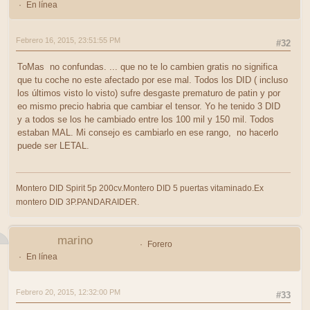
En línea
Febrero 16, 2015, 23:51:55 PM
#32
ToMas no confundas. ... que no te lo cambien gratis no significa
que tu coche no este afectado por ese mal. Todos los DID ( incluso
los últimos visto lo visto) sufre desgaste prematuro de patin y por
eo mismo precio habria que cambiar el tensor. Yo he tenido 3 DID
y a todos se los he cambiado entre los 100 mil y 150 mil. Todos
estaban MAL. Mi consejo es cambiarlo en ese rango, no hacerlo
puede ser LETAL.
Montero DID Spirit 5p 200cv.Montero DID 5 puertas vitaminado.Ex
montero DID 3P.PANDARAIDER.
marino
Forero
En línea
Febrero 20, 2015, 12:32:00 PM
#33