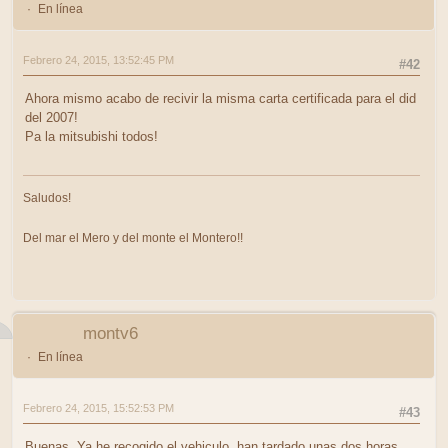
En línea
Febrero 24, 2015, 13:52:45 PM
#42
Ahora mismo acabo de recivir la misma carta certificada para el did
del 2007!
Pa la mitsubishi todos!
Saludos!
Del mar el Mero y del monte el Montero!!
montv6
En línea
Febrero 24, 2015, 15:52:53 PM
#43
Buenas. Ya he recogido el vehiculo, han tardado unas dos horas,