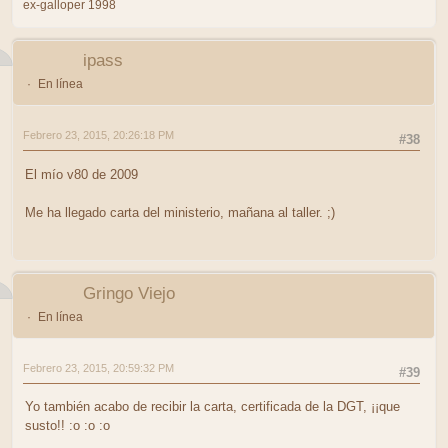
ex-galloper 1998
ipass
En línea
Febrero 23, 2015, 20:26:18 PM
#38
El mío v80 de 2009
Me ha llegado carta del ministerio, mañana al taller. ;)
Gringo Viejo
En línea
Febrero 23, 2015, 20:59:32 PM
#39
Yo también acabo de recibir la carta, certificada de la DGT, ¡¡que
susto!! :o :o :o