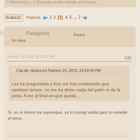
0 Miembros y 1 Visitante están viendo este tema.
1
2
3
4
5
...
7
Páginas
IR ABAJO
Patagonia
Forero
En línea
Febrero 16, 2015, 16:25:03 PM
#30
Cita de: Alnara en Febrero 16, 2015, 14:29:00 PM
Les he preguntado y hoy me han contestado que
cambian tensor, no me ha dicho nada del patín ni de la
junta. A ver al final en qué queda...
Si, es el tensor me equivoqué, ya lo corregí arriba para no enredar
el tema.