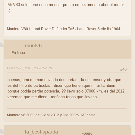
Mi V80 solo tiene ocho meses, pronto empezamos a abrir el motor.
:(
Montero V80 / Land Rover Defender Td5 / Land Rover Serie IIa 1964
montv6
En línea
Febrero 23, 2015, 23:26:52 PM
#40
buenas, ami me han enviado dos cartas , la del tensor y otra que
es del filtro de particulas , dicen que tienen que mirar tambien ,
porque podria perder potencia, ?? llevo solo 37000 km. es del 2012.
veremos que me dicen , mañana tengo que llevarlo
Montero v6 3000 del 92 al 2012 y Did 200cv. A/T.hasta.....
la_bestiaparda
Forero