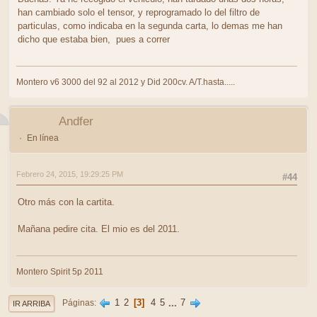
han cambiado solo el tensor, y reprogramado lo del filtro de
particulas, como indicaba en la segunda carta, lo demas me han
dicho que estaba bien, pues a correr
Montero v6 3000 del 92 al 2012 y Did 200cv. A/T.hasta.....
Andfer
En línea
Febrero 24, 2015, 19:29:25 PM
#44
Otro más con la cartita.
Mañana pedire cita. El mio es del 2011.
Montero Spirit 5p 2011
1
2
3
4
5
...
7
Páginas
IR ARRIBA