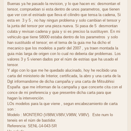
Buenas ya he pasado la revision, y lo que hacen es: desmontan el
tensor, comprueban si esta dentro de unos parametros, que tienen
que ver con el estriado que lleva el cilindro que tensa la cadena, Si
esta en 3 y 5 , no hay ningun problema y solo cambian el tensor y
la junta del tensor por una pieza nueva. Si pasa de 5 desmontan
culata y revisan cadena y guia y si es preciso la sustituyen. En mi
vehiculo que tiene 58000 estaba dentro de los parametros y solo
han sustituido el tensor; en el tema de la guia me ha dicho el
mecanico que los modelos a partir del 2007 , ya traen montada la
guia màs larga de origen con lo cual no deberia dar problemas. Los
valores 3 y 5 vienen dados por el nùm de estrias que ha usado el
tensor.
Y algo con lo que me he quedado alucinado, hoy he recibido una
carta del ministerio de Interior, certificada, la abro y una carta de la
Dgt informandome de dicha campaña y una carta de Mitsubhisi
España que me informan de la campaña y que concerte cita con el
conce de mi preferencia y que presentre dicha carta para que
hagan la intervenciòn.
LOs modelos para la que viene , segun encabezamiento de carta
son :
Modelo : MONTERO (V88W,V88V,V98W, V98V). Este num lo
teneis en el nùm de bastidor.
Referencia: SENL-14-043-SR