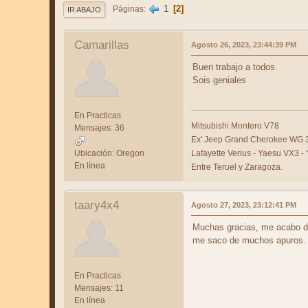
1
2
Páginas
IR ABAJO
Camarillas
Agosto 26, 2023, 23:44:39 PM
Buen trabajo a todos.
Sois geniales
En Practicas
Mitsubishi Montero V78
Mensajes: 36
Ex' Jeep Grand Cherokee WG 3
Ubicación: Oregon
Lafayette Venus - Yaesu VX3 -
En línea
Entre Teruel y Zaragoza.
taary4x4
Agosto 27, 2023, 23:12:41 PM
Muchas gracias, me acabo de l
me saco de muchos apuros. 
En Practicas
Mensajes: 11
En línea