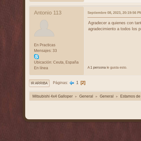
Antonio 113
Septiembre 08, 2023, 20:19:56 P
Agradecer a quienes con tan
agradecimiento a todos los pa
En Practicas
Mensajes: 33
Ubicación: Ceuta, España
A
1 persona
le gusta esto.
En línea
1
2
Páginas
IR ARRIBA
Mitsubishi 4x4 Galloper
General
General
Estamos de 
►
►
►