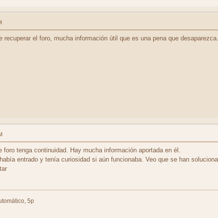
M
e recuperar el foro, mucha información útil que es una pena que desaparezca.
M
 foro tenga continuidad. Hay mucha información aportada en él.
bía entrado y tenía curiosidad si aún funcionaba. Veo que se han soluciona
tar
tomático, 5p