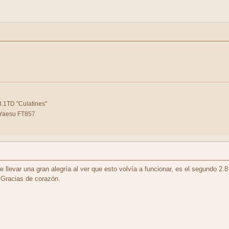
.1TD "Culatines"
 Yaesu FT857
levar una gran alegría al ver que esto volvía a funcionar, es el segundo 2.8 
Gracias de corazón.