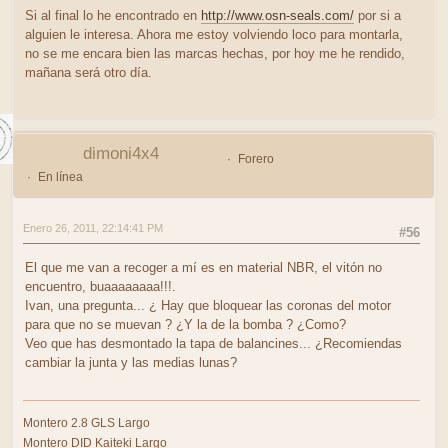
Si al final lo he encontrado en
http://www.osn-seals.com/
por si a
alguien le interesa. Ahora me estoy volviendo loco para montarla,
no se me encara bien las marcas hechas, por hoy me he rendido,
mañana será otro día.
dimoni4x4
Forero
En línea
Enero 26, 2011, 22:14:41 PM
#56
El que me van a recoger a mí es en material NBR, el vitón no
encuentro, buaaaaaaaa!!!.
Ivan, una pregunta... ¿ Hay que bloquear las coronas del motor
para que no se muevan ? ¿Y la de la bomba ? ¿Como?
Veo que has desmontado la tapa de balancines... ¿Recomiendas
cambiar la junta y las medias lunas?
Montero 2.8 GLS Largo
Montero DID Kaiteki Largo