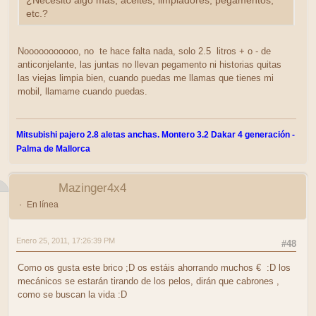
¿Necesito algo más, aceites, limpiadores, pegamentos,
etc.?
Nooooooooooo, no te hace falta nada, solo 2.5 litros + o - de
anticonjelante, las juntas no llevan pegamento ni historias quitas
las viejas limpia bien, cuando puedas me llamas que tienes mi
mobil, llamame cuando puedas.
Mitsubishi pajero 2.8 aletas anchas. Montero 3.2 Dakar 4 generación -
Palma de Mallorca
Mazinger4x4
En línea
Enero 25, 2011, 17:26:39 PM
#48
Como os gusta este brico ;D os estáis ahorrando muchos € :D los
mecánicos se estarán tirando de los pelos, dirán que cabrones ,
como se buscan la vida :D