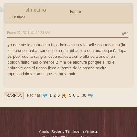
almecino
Forero
En línea
Enero 27, 2011, 01:10:38 AM
#59
yo cambie la junta de la tapa balancines y la selle con rodolseal(la
silicona de juntas carter de renault)el aceite con una pequeña fuga
es peor que la sangre. escandalosa como ella sola eso si un
cordon finito mas o menos 2 mm de anchura por que si no el
sobrante con el tienpo llega al tamiz de la bomba aceite
taponandolo y eso si que es muy malo
1
2
3
4
5
6
...
38
Páginas
IR ARRIBA
|
|
Ayuda
Reglas y Términos
Ir Arriba ▲