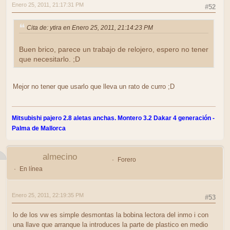
Enero 25, 2011, 21:17:31 PM
#52
Cita de: ytira en Enero 25, 2011, 21:14:23 PM
Buen brico, parece un trabajo de relojero, espero no tener
que necesitarlo. ;D
Mejor no tener que usarlo que lleva un rato de curro ;D
Mitsubishi pajero 2.8 aletas anchas. Montero 3.2 Dakar 4 generación -
Palma de Mallorca
almecino
Forero
En línea
Enero 25, 2011, 22:19:35 PM
#53
lo de los vw es simple desmontas la bobina lectora del inmo i con
una llave que arranque la introduces la parte de plastico en medio