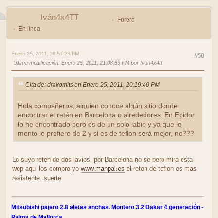
Iván4x4TT
Forero
En línea
Enero 25, 2011, 20:57:23 PM
#50
Ultima modificación
: Enero 25, 2011, 21:08:59 PM por Ivan4x4tt
Cita de: drakomits en Enero 25, 2011, 20:19:40 PM
Hola compañeros, alguien conoce algún sitio donde
encontrar el retén en Barcelona o alrededores. En Epidor
lo he encontrado pero es de un solo labio y ya que lo
monto lo prefiero de 2 y si es de teflon será mejor, no???
Lo suyo reten de dos lavios, por Barcelona no se pero mira esta
wep aqui los compre yo
www.manpal.es
el reten de teflon es mas
resistente. suerte
Mitsubishi pajero 2.8 aletas anchas. Montero 3.2 Dakar 4 generación -
Palma de Mallorca