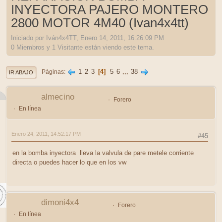
INYECTORA PAJERO MONTERO
2800 MOTOR 4M40 (Ivan4x4tt)
Iniciado por Iván4x4TT, Enero 14, 2011, 16:26:09 PM
0 Miembros y 1 Visitante están viendo este tema.
1
2
3
4
5
6
...
38
Páginas
IR ABAJO
almecino
Forero
En línea
Enero 24, 2011, 14:52:17 PM
#45
en la bomba inyectora lleva la valvula de pare metele corriente
directa o puedes hacer lo que en los vw
dimoni4x4
Forero
En línea