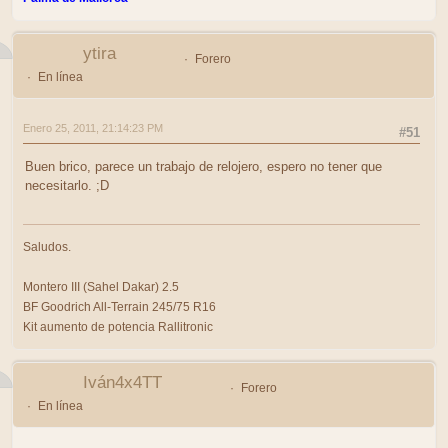
ytira
Forero
En línea
Enero 25, 2011, 21:14:23 PM
#51
Buen brico, parece un trabajo de relojero, espero no tener que
necesitarlo. ;D
Saludos.
Montero III (Sahel Dakar) 2.5
BF Goodrich All-Terrain 245/75 R16
Kit aumento de potencia Rallitronic
Iván4x4TT
Forero
En línea