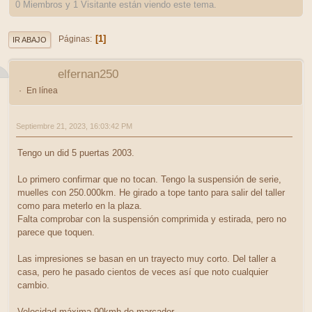
0 Miembros y 1 Visitante están viendo este tema.
1
Páginas
IR ABAJO
elfernan250
En línea
Septiembre 21, 2023, 16:03:42 PM
Tengo un did 5 puertas 2003.
Lo primero confirmar que no tocan. Tengo la suspensión de serie,
muelles con 250.000km. He girado a tope tanto para salir del taller
como para meterlo en la plaza.
Falta comprobar con la suspensión comprimida y estirada, pero no
parece que toquen.
Las impresiones se basan en un trayecto muy corto. Del taller a
casa, pero he pasado cientos de veces así que noto cualquier
cambio.
Velocidad máxima 90kmh de marcador.