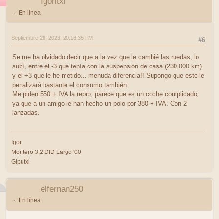
Igoritxi
En línea
Septiembre 28, 2023, 20:16:35 PM
#6
Se me ha olvidado decir que a la vez que le cambié las ruedas, lo
subí, entre el -3 que tenía con la suspensión de casa (230.000 km)
y el +3 que le he metido... menuda diferencia!! Supongo que esto le
penalizará bastante el consumo también.
Me piden 550 + IVA la repro, parece que es un coche complicado,
ya que a un amigo le han hecho un polo por 380 + IVA. Con 2
lanzadas.
Igor
Montero 3.2 DID Largo '00
Giputxi
elfernan250
En línea