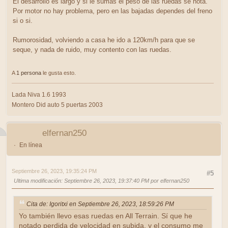
El desarrollo es largo y si le sumas el peso de las ruedas se nota.
Por motor no hay problema, pero en las bajadas dependes del freno
si o si.
Rumorosidad, volviendo a casa he ido a 120km/h para que se
seque, y nada de ruido, muy contento con las ruedas.
A
1 persona
le gusta esto.
Lada Niva 1.6 1993
Montero Did auto 5 puertas 2003
elfernan250
En línea
Septiembre 26, 2023, 19:35:24 PM
#5
Ultima modificación
: Septiembre 26, 2023, 19:37:40 PM por elfernan250
Cita de: Igoritxi en Septiembre 26, 2023, 18:59:26 PM
Yo también llevo esas ruedas en All Terrain. Sí que he
notado perdida de velocidad en subida, y el consumo me