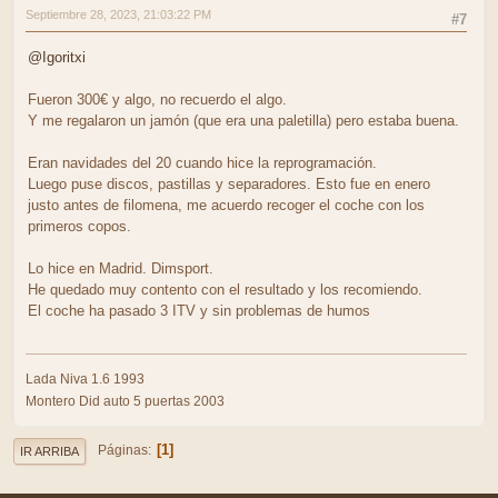
Septiembre 28, 2023, 21:03:22 PM
#7
@Igoritxi
Fueron 300€ y algo, no recuerdo el algo.
Y me regalaron un jamón (que era una paletilla) pero estaba buena.
Eran navidades del 20 cuando hice la reprogramación.
Luego puse discos, pastillas y separadores. Esto fue en enero
justo antes de filomena, me acuerdo recoger el coche con los
primeros copos.
Lo hice en Madrid. Dimsport.
He quedado muy contento con el resultado y los recomiendo.
El coche ha pasado 3 ITV y sin problemas de humos
Lada Niva 1.6 1993
Montero Did auto 5 puertas 2003
1
Páginas
IR ARRIBA