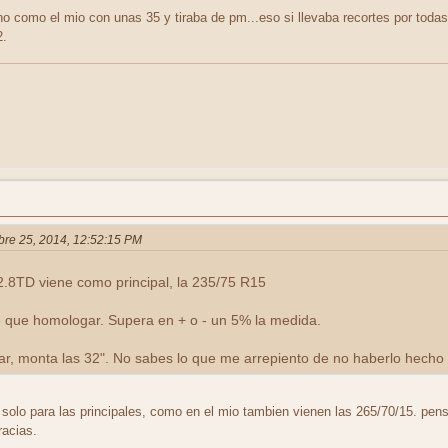
i uno como el mio con unas 35 y tiraba de pm...eso si llevaba recortes por to
2.
ubre 25, 2014, 12:52:15 PM
 2.8TD viene como principal, la 235/75 R15
e que homologar. Supera en + o - un 5% la medida.
, monta las 32". No sabes lo que me arrepiento de no haberlo hecho 
solo para las principales, como en el mio tambien vienen las 265/70/15. pens
racias.