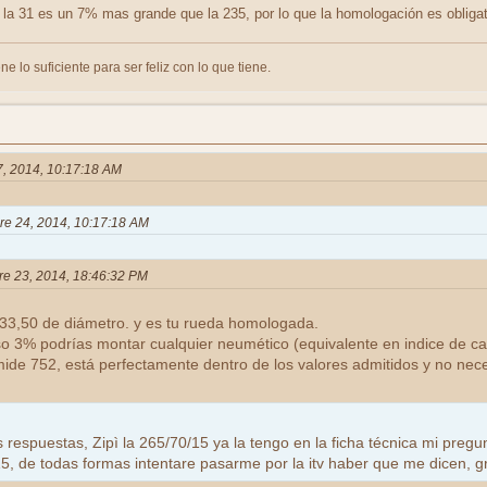
la 31 es un 7% mas grande que la 235, por lo que la homologación es obligat
ne lo suficiente para ser feliz con lo que tiene.
27, 2014, 10:17:18 AM
bre 24, 2014, 10:17:18 AM
bre 23, 2014, 18:46:32 PM
33,50 de diámetro. y es tu rueda homologada.
oso 3% podrías montar cualquier neumético (equivalente en indice de c
ide 752, está perfectamente dentro de los valores admitidos y no nec
 respuestas, Zipì la 265/70/15 ya la tengo en la ficha técnica mi preg
5, de todas formas intentare pasarme por la itv haber que me dicen, g