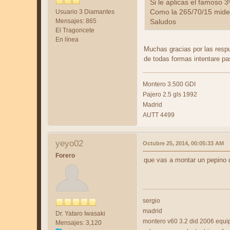
Si le aplicas el famoso 
Usuario 3 Diamantes
Como la 265/70/15 mide 
Mensajes: 865
Saludos
El Tragoncete
En línea
Muchas gracias por las respu
de todas formas intentare pa
Montero 3.500 GDI
Pajero 2.5 gls 1992
Madrid
AUTT 4499
yeyo02
Octubre 25, 2014, 00:05:33 AM
Forero
que vas a montar un pepino d
sergio
madrid
Dr. Yataro Iwasaki
montero v60 3.2 did 2006 equi
Mensajes: 3,120