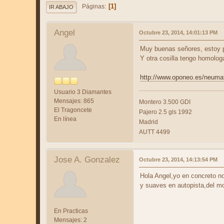
1
Páginas
IR ABAJO
Angel
Octubre 23, 2014, 14:01:13 PM
Muy buenas señores, estoy p
Y otra cosilla tengo homolog
http://www.oponeo.es/neumat
Usuario 3 Diamantes
Mensajes: 865
Montero 3.500 GDI
El Tragoncete
Pajero 2.5 gls 1992
En línea
Madrid
AUTT 4499
Jose A. Gonzalez
Octubre 23, 2014, 14:13:54 PM
Hola Angel,yo en concreto n
y suaves en autopista,del mo
En Practicas
Mensajes: 2