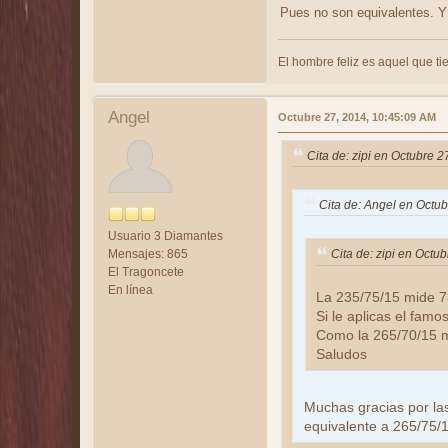
Pues no son equivalentes. Y 
El hombre feliz es aquel que tie
Angel
Octubre 27, 2014, 10:45:09 AM
Cita de: zipi en Octubre 
Cita de: Angel en Octu
Usuario 3 Diamantes
Mensajes: 865
Cita de: zipi en Octu
El Tragoncete
En línea
La 235/75/15 mide 7
Si le aplicas el fam
Como la 265/70/15 m
Saludos
Muchas gracias por las
equivalente a 265/75/1