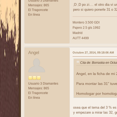
Usuario 3 Diamantes
;D ;D po zi.... el otro dia v
Mensajes: 865
pero si quiero ponerle 31 o 3
El Tragoncete
En línea
Montero 3.500 GDI
Pajero 2.5 gls 1992
Madrid
AUTT 4499
Angel
Octubre 27, 2014, 09:18:06 AM
Cita de: Borraska en Oct
Angel, en la ficha de mi
Usuario 3 Diamantes
Para montar las 31" tuv
Mensajes: 865
El Tragoncete
Homologar por homologar
En línea
osea que el tema del 3 % es 
y empezare a mirar las 32, g