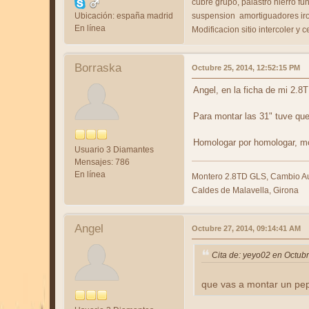
cubre grupo, palastro hierro fu
Ubicación: españa madrid
suspension amortiguadores i
En línea
Modificacion sitio intercoler y c
Borraska
Octubre 25, 2014, 12:52:15 PM
Angel, en la ficha de mi 2.8
Para montar las 31" tuve qu
Homologar por homologar, mo
Usuario 3 Diamantes
Mensajes: 786
En línea
Montero 2.8TD GLS, Cambio Au
Caldes de Malavella, Girona
Angel
Octubre 27, 2014, 09:14:41 AM
Cita de: yeyo02 en Octub
que vas a montar un pep