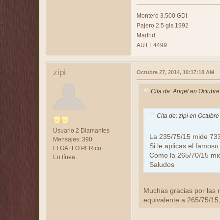
Montero 3.500 GDI
Pajero 2.5 gls 1992
Madrid
AUTT 4499
zipi
Octubre 27, 2014, 10:17:18 AM
Cita de: Angel en Octubr
Cita de: zipi en Octubr
Usuario 2 Diamantes
La 235/75/15 mide 733
Mensajes: 390
Si le aplicas el famos
El GALLO PERico
Como la 265/70/15 mid
En línea
Saludos
Muchas gracias por las r
equivalente a 265/75/15,