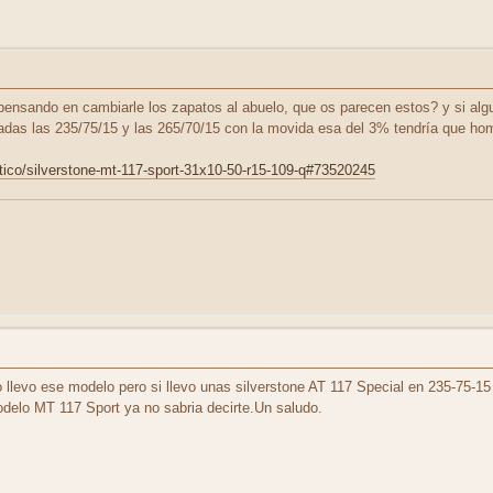
ensando en cambiarle los zapatos al abuelo, que os parecen estos? y si algu
adas las 235/75/15 y las 265/70/15 con la movida esa del 3% tendría que hom
ico/silverstone-mt-117-sport-31x10-50-r15-109-q#73520245
o llevo ese modelo pero si llevo unas silverstone AT 117 Special en 235-75
delo MT 117 Sport ya no sabria decirte.Un saludo.