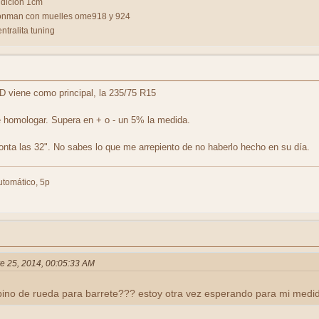
ndicion 1cm
ronman con muelles ome918 y 924
entralita tuning
TD viene como principal, la 235/75 R15
e homologar. Supera en + o - un 5% la medida.
nta las 32". No sabes lo que me arrepiento de no haberlo hecho en su día.
tomático, 5p
re 25, 2014, 00:05:33 AM
ino de rueda para barrete??? estoy otra vez esperando para mi medid