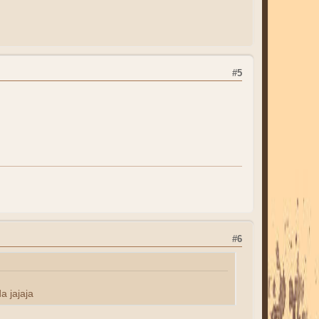
#5
#6
a jajaja