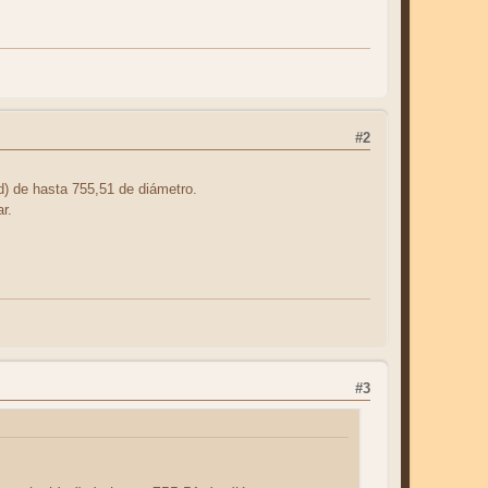
#2
d) de hasta 755,51 de diámetro.
r.
#3