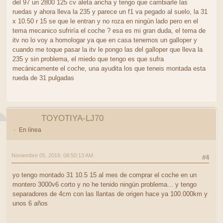
del 97 un 2800 125 cv aleta ancha y tengo que cambiarle las
ruedas y ahora lleva la 235 y parece un f1 va pegado al suelo, la 31
x 10.50 r 15 se que le entran y no roza en ningún lado pero en el
tema mecanico sufriría el coche ? esa es mi gran duda, el tema de
itv no lo voy a homologar ya que en casa tenemos un galloper y
cuando me toque pasar la itv le pongo las del galloper que lleva la
235 y sin problema, el miedo que tengo es que sufra
mecánicamente el coche, una ayudita los que teneis montada esta
rueda de 31 pulgadas
TOYOTIYA-LJ70
En línea
Noviembre 05, 2019, 08:50:13 AM
#4
yo tengo montado 31 10.5 15 al mes de comprar el coche en un
montero 3000v6 corto y no he tenido ningún problema... y tengo
separadores de 4cm con las llantas de origen hace ya 100.000km y
unos 6 años