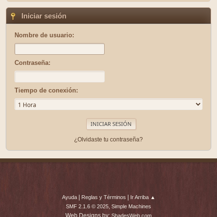
Iniciar sesión
Nombre de usuario:
Contraseña:
Tiempo de conexión:
¿Olvidaste tu contraseña?
|
|
Ayuda
Reglas y Términos
Ir Arriba ▲
,
SMF 2.1.6 © 2025
Simple Machines
Web Designs by:
ShadesWeb.com