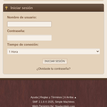
Iniciar sesión
Nombre de usuario:
Contraseña:
Tiempo de conexión:
¿Olvidaste tu contraseña?
|
|
Ayuda
Reglas y Términos
Ir Arriba ▲
,
SMF 2.1.6 © 2025
Simple Machines
Web Designs by:
ShadesWeb.com