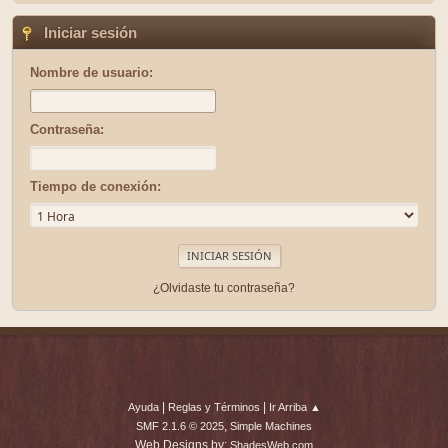
Iniciar sesión
Nombre de usuario:
Contraseña:
Tiempo de conexión:
¿Olvidaste tu contraseña?
|
|
Ayuda
Reglas y Términos
Ir Arriba ▲
,
SMF 2.1.6 © 2025
Simple Machines
Web Designs by:
ShadesWeb.com