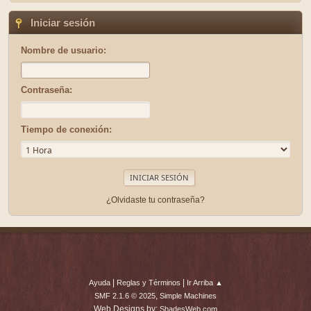
Iniciar sesión
Nombre de usuario:
Contraseña:
Tiempo de conexión:
¿Olvidaste tu contraseña?
|
|
Ayuda
Reglas y Términos
Ir Arriba ▲
,
SMF 2.1.6 © 2025
Simple Machines
Web Designs by:
ShadesWeb.com